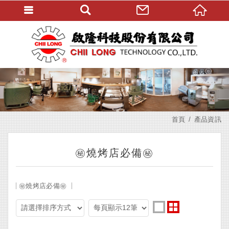
首頁
產品資訊
㊙️燒烤店必備㊙️
㊙️燒烤店必備㊙️