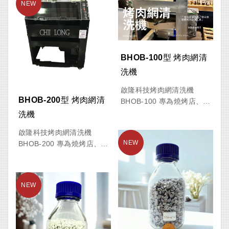
擔，提升清潔效率。
件、烤網、治具及各類工業
工件之浸泡清洗作業而設
計，槽體採用高品質不鏽鋼
製造，具備優異的耐腐蝕性
與耐用性，適合搭配片鹼、
BHOB-100型 烤肉網清
除油劑及各類工業清洗藥劑
洗機
使用。
啟隆科技烤肉網清洗機
設備可依實際需求選配加溫
BHOB-200型 烤肉網清
BHOB-100 專為燒烤店、餐
系統，透過提升溶液溫度加
廳及食品加工業所設計，是
洗機
速油污與殘留物分解，有效
提升清潔效率、降低人力成
提升清洗效率與品質。搭配
啟隆科技烤肉網清洗機
本的最佳設備。有效解決人
穩固支架及高承重活動輪設
BHOB-200 專為燒烤店、餐
工刷洗烤網耗時費力的問
計，不僅移動方便，更能滿
廳及食品加工業設計，徹底
題，快速去除烤網表面油垢
足各種工業環境長時間使用
解決人工刷洗烤網耗時費力
與燒焦殘渣，讓店家將更多
需求。
的問題。無論是頑固油垢、
時間投入於營運與服務品質
燒焦殘渣或長時間累積的碳
提升。
化污垢，都能透過自動化清
洗方式快速去除，讓烤網恢
本機桶身可自由迴轉，並具
復潔淨，大幅提升營運效率
備正反轉寸動功能，可精準