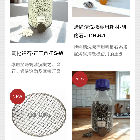
與食品衛生品質。
調整至適當出料位置，下料
快速方便，大幅提升作業效
率。除清洗烤肉網外，亦可
作為泡菜攪拌、食品混合作
烤網清洗機專用耗材-研
業設備使用，具備多功能應
磨石-TOH-6-1
用價值。
烤網清洗機專用研磨石為搭
氧化鋁石-正三角-TS-W
配烤網清洗機使用的重要耗
材，專門針對燒烤網表面累
專用於烤網清洗機之研磨
積的油垢、焦炭、燒焦殘渣
石，透過滾動及摩擦研磨原
及頑固污漬進行高效率清
理，有效去除烤網表面油
潔。透過清洗機滾動或翻轉
垢、焦炭及燒焦殘留物，恢
運作，使研磨石與烤網產生
復烤網潔淨狀態。搭配烤網
適當摩擦作用，有效恢復烤
清洗機使用，可大幅降低人
網潔淨度，大幅降低人工刷
工刷洗時間，提高作業效
洗時間與人力成本。
率，是燒烤店、餐廳及食品
加工業不可或缺的清洗耗
適用於燒烤店、韓式烤肉
材。
店、日式燒肉店、串燒店、
餐廳及中央廚房等大量使用