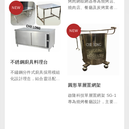
烤肉網取網器專為燒烤店、
清洗烤網的理想選擇。
形及優異耐腐蝕特性。獨特
燒肉店、餐廳及炭烤業者設
浪型結構設計可提升食材與
計，可快速夾取高溫烤網，
火源接觸效率，使熱能分布
避免徒手接觸造成燙傷。操
更加均勻，讓肉品、海鮮及
作簡單、夾持穩固，是店家
各式燒烤食材呈現更佳色澤
更換烤網時不可或缺的實用
與口感。
工具。
相較一般市售薄型烤網，
RB-29 浪型網擁有更佳的耐
用度與使用壽命，可有效降
不銹鋼廚具料理台
低更換頻率與耗材成本，是
不鏽鋼分件式廚具採用模組
燒烤店經營者追求高 CP 值
化設計理念，結合靈活配
的最佳選擇。
置、客製化規劃及高耐用性
圓形單層置網架
等優勢，廣泛應用於餐廳、
啟隆科技單層置網架 SG-1
燒烤店、中央廚房、食品加
專為燒烤餐廳設計，主要用
工廠及家用廚房等場所。可
於放置顧客更換下來的高溫
依據使用空間、工作流程及
烤肉網。搭配高品質萬向輪
設備需求自由組合，打造最
設計，可靈活穿梭於餐廳走
符合實際需求的專業廚房環
道，方便服務人員快速收集