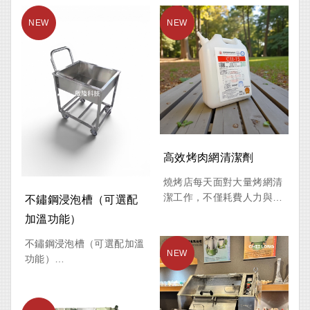
高效烤肉網清潔劑
燒烤店每天面對大量烤網清
潔工作，不僅耗費人力與時
不鏽鋼浸泡槽（可選配
間，還容易因清潔不徹底影
加溫功能）
響衛生品質。啟隆科技烤肉
網清洗機專為燒烤餐飲業設
不鏽鋼浸泡槽（可選配加溫
計，透過滾桶翻滾研磨清洗
功能）
原理，能快速去除烤網上的
產品介紹
焦黑油垢、碳化物及燒焦殘
渣，大幅降低人工刷洗負
不鏽鋼浸泡槽專為金屬零