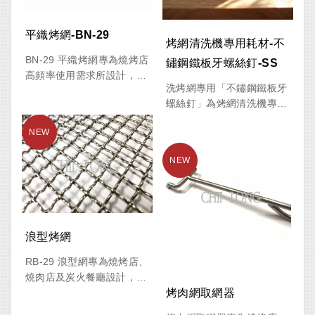
本產品屬於消耗性材料，於
烤網之場所。
使用過程中會因持續摩擦而
逐漸磨耗，建議定期檢查並
平織烤網-BN-29
烤網清洗機專用耗材-不
補充或更換，以維持最佳清
BN-29 平織烤網專為燒烤店
洗效果。
鏽鋼鐵板牙螺絲釘-SS
高頻率使用需求所設計，採
洗烤網專用「不鏽鋼鐵板牙
用食品級 SUS#304 不鏽鋼
螺絲釘」為烤網清洗機專用
製造，具備耐高溫、不易變
清洗介質，採用高品質不鏽
形、不易生鏽等優點。相較
鋼材質製成，搭配烤網清洗
一般五金行販售的薄型烤
機滾動運轉時產生的摩擦作
網，本產品採用加粗線徑與
用，可有效去除烤網表面的
強化外框設計，結構更加穩
油垢、焦炭及食物殘渣。
固耐用，可長時間承受炭火
高溫與頻繁使用。
相較於一般研磨石屬於消耗
品，不鏽鋼鐵板牙螺絲釘具
平織網面設計能讓食材均勻
浪型烤網
有高硬度、高耐磨及不易耗
受熱，減少局部焦黑情況發
損等優點，可長期重複使
生，適用於日式燒肉、韓式
RB-29 浪型網專為燒烤店、
用，大幅降低耗材更換成
烤肉、中式炭烤及各類燒烤
燒肉店及炭火餐廳設計，採
本，是燒烤店、韓式烤肉
餐廳，搭配集中式起炭爐系
用食品級 SUS#304 不鏽鋼
烤肉網取網器
店、日式燒肉店及餐飲業者
統使用效果更佳。
製造，具備耐高溫、不易變