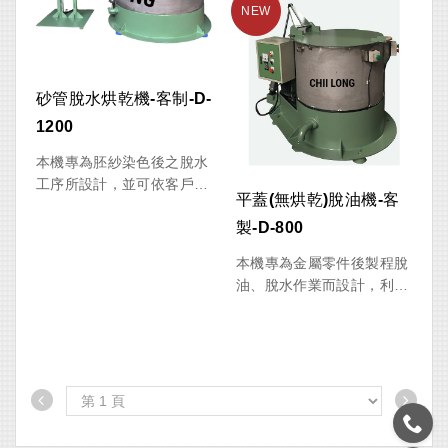
用需求。
精密機械零件等，皆屬於高
價值且容易因加工碰撞而產
生變形的特殊工件。
砂管脫水烘乾機-客制-D-
1200
本機專為胚紗染色後之脫水
工序所設計，並可依客戶實
平蓋(無烘乾)脫油機-客
際產能需求進行客製化研發
製-D-800
與製造。設備一次可投入
42柱胚紗 進行高速脫水作
本機專為金屬零件後製程脫
業，有效降低紗線含水率，
油、脫水作業而設計，利用
縮短後續烘乾時間，提升整
高速離心力快速去除工件表
體生產效率。
面殘留油液、水分及防鏽
液，有效縮短後續烘乾時
本機採用 人機介面（HMI）
間，提升生產效率。
控制系統，操作簡單直覺，
可輕鬆設定運轉參數；搭載
IE3高效率節能馬達，兼具
穩定輸出與節能效益，降低