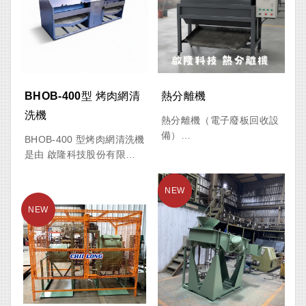
熱烘乾等多道工序，一次完
結合單向振動翻滾模式，使
成工件從研磨到乾燥的全流
工件與研磨介質於槽體內形
程，大幅提升生產效率與表
成螺旋渦流循環運動，達到
面處理品質。
低撞擊、均勻研磨之效果。
可有效避免工件因碰撞產生
刮傷、凹痕、變形或應力集
BHOB-400型 烤肉網清
熱分離機
中問題，尤其適合薄壁結
洗機
構、精密零件及大型工件表
熱分離機（電子廢板回收設
面處理。
備）
BHOB-400 型烤肉網清洗機
脫錫、碳化、一機完成！
是由 啟隆科技股份有限公
設備可依工件尺寸、長度及
電子廢棄物資源回收的最佳
司（CHII LONG
製程需求客製化設計，搭配
解決方案
TECHNOLOGY CO.,
多種研磨介質及拋光劑，提
LTD.） 專利開發的專業商
供最佳研磨品質與生產效
啟隆科技熱分離機專為廢棄
用清洗設備，專門針對燒烤
率。
電路板（PCB）、電子零件
店、韓式燒肉店、燒肉工作
及含錫廢料回收而設計，透
室及大量使用烤肉網之餐飲
過高溫滾動熱分解技術，可
場所所設計。
有效將電路板上的焊錫、樹
脂、有機物進行分離與碳化
本機採用工業級研磨清洗技
處理，大幅提升後續金屬回
術，結合專利研磨介質與自