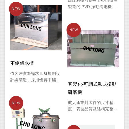
啟隆科技股份有限公司研發
物處理中心及循環經濟產
及結構完整性要求極為嚴
製造的 PVD 振動消泡機，
業。
格。尤其是薄壁鋁合金零
專為各類液體製程中的泡沫
件、鈦合金結構件、渦輪葉
控制與脫泡需求所設計。設
片、航電零組件及特殊精密
備利用高頻振動技術，有效
加工件，在表面處理過程中
破壞液面泡沫結構，快速排
容易因碰撞、振動或應力集
除液體中的氣泡與殘留空
中而產生變形。
氣，使液體迅速恢復穩定狀
態，降低泡沫對製程及產品
VB-100BC 加長可拆式雙槽
品質所造成的影響。
臥式振動研磨機，採用單向
不銹鋼水槽
振動翻滾研磨技術，並搭配
適用於塗料、化工原料、研
依客戶實際需求量身規劃設
可調式槽體及可拆式治具設
磨液、電鍍液、電子材料、
計與製造，採用優質不鏽鋼
計，特別適合航太產業高精
鍍膜液、樹脂及各類高黏度
客製化-可調式臥式振動
材質製作，具備耐用、耐腐
度零件之去毛邊、倒角、表
液體製程，可有效提升產品
研磨機
蝕及易清潔等特性。外觀設
面精修及拋光作業。
均勻性、減少不良率，確保
計簡潔大方，兼顧實用性與
生產品質一致。
航太產業對零件的尺寸精
美觀性，可廣泛應用於食品
度、表面品質及結構完整性
加工、餐飲設備、電子科
要求極為嚴格，尤其是薄壁
技、化工製程及各類工業生
鋁合金零件、鈦合金結構
產環境，滿足不同產業的使
件、渦輪葉片、航電外殼及