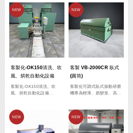
客製化-OK150清洗、吹
客製 VB-2000CR 臥式
風、烘乾自動化設備
(圓筒)
客製化-OK150清洗、吹
客製化可調式臥式振動研磨
風、烘乾自動化設備
機專為輕薄、易變形、高精
啟隆科技股份有限公司 官
密及特殊形狀工件而設計，
方產品介紹
特別適用於航太、精密機
本設備為客製化OK150全自
械、醫療器材、電子零件及
動化研磨清洗產線，整合高
高附加價值產業。
速離心研磨 + 自動傾倒 +
振動篩選 + 吹風除水 + 加
本設備採用三次元振動技術