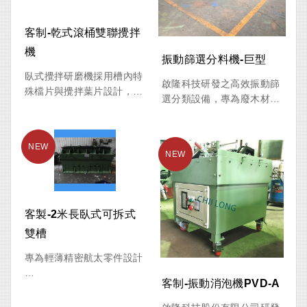
收效率。
動化清洗流程，可有效去除
烤肉網表面長期累積之油
客制-乾式滾桶雙聯攪拌
設備運轉過程無需使用強
垢、焦炭及頑固黏附物，清
機
酸、強鹼等化學藥劑，降低
洗後可恢復接近新品般的潔
振動篩選分料機-巨型
環境污染與操作風險，符合
淨效果，大幅提升餐飲衛生
臥式攪拌研磨機採用槽內特
啟隆科技研發之高效振動篩
現代循環經濟與環保回收需
品質與營運效率。
殊檔片與攪拌葉片設計，透
選分類設備，專為廢木材、
求。
過高速旋轉產生強力衝擊、
建築廢料、砂石、廢土及各
剪切及研磨作用，可將大顆
類資源回收產業設計。透過
粒爐渣、爐石及各類原料進
高頻振動技術，可快速將混
行粉碎、細化與均勻混合。
合物料依粒徑大小進行精準
分級，有效提升回收效率與
設備運轉時，原料與研磨介
資源再利用價值。
質於槽體內持續翻滾、撞擊
及摩擦，有效提升粉碎效
客製-2米長臥式可拆式
設備可依不同物料特性搭配
率，適用於各類高硬度、易
雙槽
單層、多層篩網設計，實現
結塊或需細粉化處理之材
粗、中、細料同步分類，大
料。廣泛應用於礦產加工、
專為輕薄精密航太零件設計
幅降低人工篩選成本，適用
化工原料、塗料製造、食品
於木材回收廠、建築廢棄物
客制-振動消泡機PVD-A
加工及資源回收等產業。
航太產業對零件的尺寸精
處理廠、砂石場、有機廢棄
度、表面粗糙度、疲勞強度