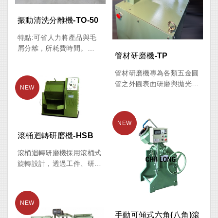
料。廣泛應用於礦產加工、
備正反轉寸動功能，可精準
化工原料、塗料製造、食品
振動清洗分離機-TO-50
調整至適當出料位置，下料
加工及資源回收等產業。
快速方便，大幅提升作業效
特點:可省人力將產品與毛
率。除清洗烤肉網外，亦可
屑分離，所耗費時間。
作為泡菜攪拌、食品混合作
管材研磨機-TP
用途:適用於產品經過加工
業設備使用，具備多功能應
過程中，所產生的毛屑進行
管材研磨機專為各類五金圓
用價值。
分離步驟。
管之外圓表面研磨與拋光而
設計，可依據不同材質及表
選配：變頻器、時控
面需求選用適合之砂帶，快
速完成粗磨、細磨及鏡面拋
光作業。適用於鋼材、不鏽
滾桶迴轉研磨機-HSB
鋼及各類合金管件加工，並
可依客戶管材尺寸及生產需
滾桶迴轉研磨機採用滾桶式
求客製化機台規格。
旋轉設計，透過工件、研磨
石及研磨液在桶內持續翻滾
與摩擦，可有效達成去毛
邊、倒角、表面整修及拋光
等加工效果。機台結構堅固
手動可傾式六角(八角)滾
耐用，可依產業需求選用碳