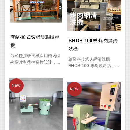
襯與無內襯兩種桶體配置，
便等優點，適合長時間連續
滿足不同材質與加工條件需
運轉，大幅提升生產效率與
求。
產品品質。
客制-乾式滾桶雙聯攪拌
BHOB-100型 烤肉網清
機
洗機
臥式攪拌研磨機採用槽內特
啟隆科技烤肉網清洗機
殊檔片與攪拌葉片設計，透
BHOB-100 專為燒烤店、餐
過高速旋轉產生強力衝擊、
廳及食品加工業所設計，是
剪切及研磨作用，可將大顆
提升清潔效率、降低人力成
粒爐渣、爐石及各類原料進
本的最佳設備。有效解決人
行粉碎、細化與均勻混合。
工刷洗烤網耗時費力的問
題，快速去除烤網表面油垢
設備運轉時，原料與研磨介
與燒焦殘渣，讓店家將更多
質於槽體內持續翻滾、撞擊
時間投入於營運與服務品質
及摩擦，有效提升粉碎效
提升。
率，適用於各類高硬度、易
結塊或需細粉化處理之材
本機桶身可自由迴轉，並具