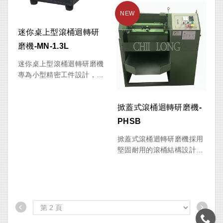
類金屬零件、五金配件、珠
寶飾品及電子零件之研磨、
去毛邊、倒角與拋光作業。
迷你桌上型滾桶迴轉研
機台操作簡單、維護容易，
磨機-MN-1.3L
兼具經濟性與實用性，是中
小量生產加工的理想設備。
迷你桌上型滾桶迴轉研磨機
專為小型精密工件設計，體
積輕巧、操作簡單，適合飾
品、鐘錶零件、電子零件、
掀蓋式滾桶迴轉研磨機-
模型零件及各類小型五金製
品之研磨、拋光、去毛邊與
PHSB
表面處理。採用專利無皮帶
掀蓋式滾桶迴轉研磨機採用
傳動設計，運轉穩定且維護
堅固耐用的滾桶結構設計，
容易，搭配四段變速及自動
搭配掀蓋式桶體，方便工件
正逆轉功能，可有效提升研
投料與取料作業。機台可依
磨均勻度與表面品質。
需求調整迴轉速度，並配備
正反轉寸動功能，讓操作人
員能精準控制桶體位置，提
高工作效率與操作便利性。