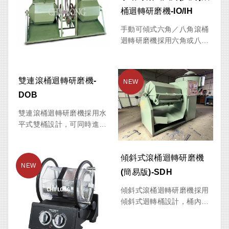
鋼或全不鏽鋼材質製作，適
桶迴轉研磨機-IO/IH
用於五金零件、食品加工及
手動可傾式六角／八角滾桶
特殊清洗用途。
迴轉研磨機採用六角或八角
形滾桶設計，透過滾動摩擦
方式使工件與研磨石均勻接
觸，達到去毛邊、倒角、細
雙連滾桶迴轉研磨機-
磨及表面修整效果。機台採
DOB
用手動傾斜桶身設計，操作
簡單、安全性高，適合中小
雙連滾桶迴轉研磨機採用水
型工件之研磨加工需求。
平式雙桶設計，可同時進行
兩批工件研磨作業，提高產
能與加工效率。依照加工需
傾斜式滾桶迴轉研磨機
求可選擇六角桶（DHB）或
八角桶（DOB）機型，適用
(簡易版)-SDH
於各類金屬零件之去毛邊、
傾斜式滾桶迴轉研磨機採用
倒角、去氧化層及表面精修
傾斜式迴轉桶設計，桶內覆
處理，是兼具效率與經濟效
有耐磨橡膠內襯，可有效降
益的研磨設備。
低工件碰撞損傷，適用於各