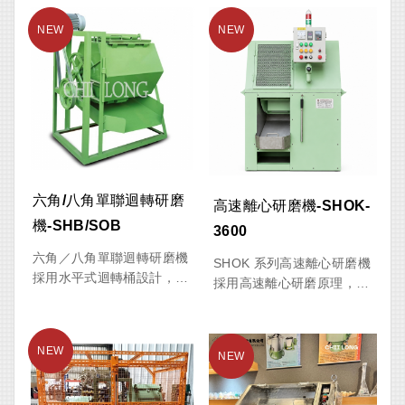
六角/八角單聯迴轉研磨
高速離心研磨機-SHOK-
機-SHB/SOB
3600
六角／八角單聯迴轉研磨機
SHOK 系列高速離心研磨機
採用水平式迴轉桶設計，透
採用高速離心研磨原理，透
過桶體旋轉帶動工件與研磨
過強大的離心力帶動工件與
介質相互摩擦、碰撞，達到
研磨介質產生高效摩擦與切
去毛邊、倒角、去氧化層及
削作用，可快速完成去毛
表面拋光效果。可依加工需
邊、倒角、拋光、除鏽及表
求選擇六角桶（SHB）或八
面光飾等加工程序。機台具
角桶（SOB），並提供有內
備高效率、低噪音及操作簡