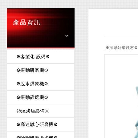
產品資訊
⚙️振動研磨耗材⚙️
⚙️客製化-設備⚙️
⚙️振動研磨機⚙️
⚙️脫水烘乾機⚙️
⚙️振動篩選機⚙️
㊙️燒烤店必備㊙️
⚙️高速離心研磨機⚙️
⚙️輪圈研磨拋光機⚙️