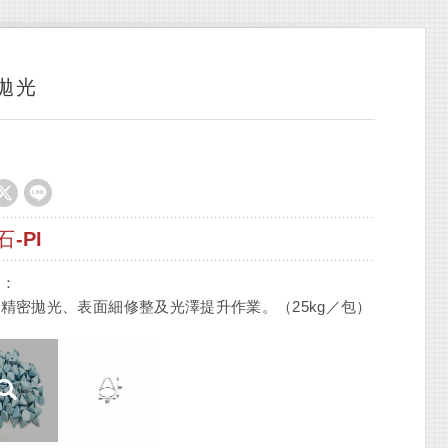
拋光
-PI
削：
精密拋光、表面細修整及光澤提升作業。（25kg／包）