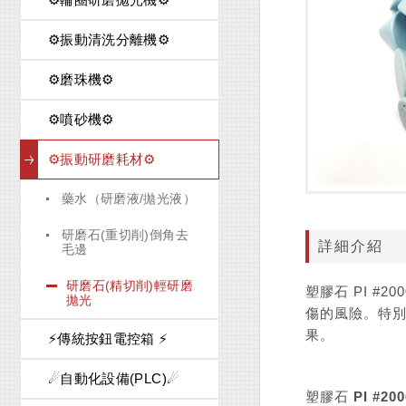
⚙️振動清洗分離機⚙️
⚙️磨珠機⚙️
⚙️噴砂機⚙️
⚙️振動研磨耗材⚙️
藥水（研磨液/拋光液）
研磨石(重切削)倒角去
詳細介紹
毛邊
研磨石(精切削)輕研磨
塑膠石 PI 
拋光
傷的風險。特
果。
⚡傳統按鈕電控箱 ⚡
☄自動化設備(PLC)☄
塑膠石 PI #