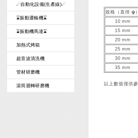
☄自動化設備(生產線)☄
規格（直徑 ψ
⌛振動運輸機⌛
10 mm
15 mm
⌛振動機馬達⌛
20 mm
加熱式烤箱
25 mm
30 mm
超音波清洗機
35 mm
管材研磨機
以上數值僅供
滾筒迴轉研磨機